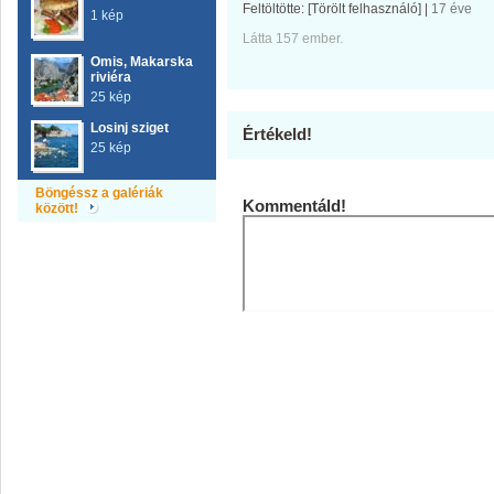
Feltöltötte:
[Törölt felhasználó]
|
17 éve
1 kép
Látta 157 ember.
Omis, Makarska
riviéra
25 kép
Losinj sziget
Értékeld!
25 kép
Böngéssz a galériák
Kommentáld!
között!