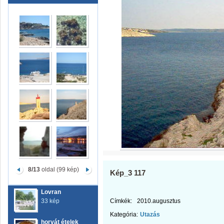
8/13
oldal (99 kép)
Kép_3 117
Lovran
33 kép
Címkék:
2010.augusztus
Kategória:
Utazás
horvát ételek