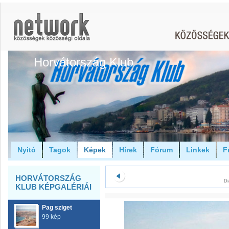
Horvátország Klub
Nyitó
Tagok
Képek
Hírek
Fórum
Linkek
F
HORVÁTORSZÁG
Di
KLUB KÉPGALÉRIÁI
Pag sziget
99 kép