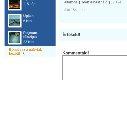
Feltöltötte:
[Törölt felhasználó]
|
17 éve
115 kép
Látta 154 ember.
Ugljan
6 kép
Plejesac-
Értékeld!
félsziget
23 kép
Böngéssz a galériák
Kommentáld!
között!