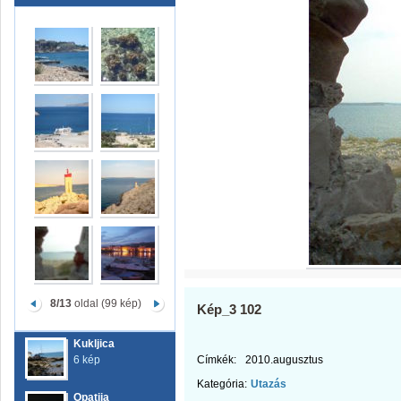
8/13
oldal (99 kép)
Kép_3 102
Kukljica
6 kép
Címkék:
2010.augusztus
Kategória:
Utazás
Opatija