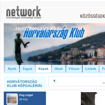
Horvátország Klub
Nyitó
Tagok
Képek
Hírek
Fórum
Linkek
F
HORVÁTORSZÁG
Di
KLUB KÉPGALÉRIÁI
Pag sziget
99 kép