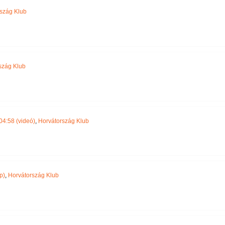
szág Klub
szág Klub
04:58 (videó)
,
Horvátország Klub
p)
,
Horvátország Klub