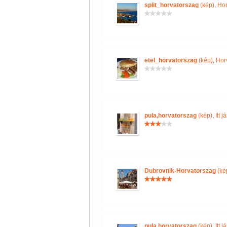
split_horvatorszag
(kép)
,
Hor
etel_horvatorszag
(kép)
,
Hor
pula,horvatorszag
(kép)
,
Itt 
Dubrovnik-Horvatorszag
(ké
pula,horvatorszag
(kép)
,
Itt 