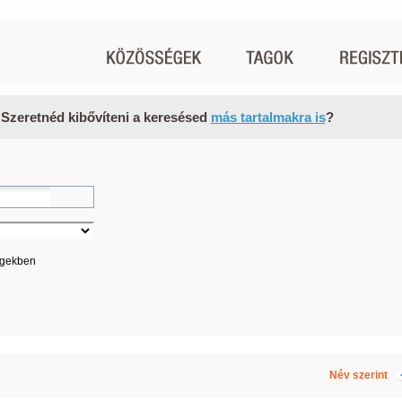
 Szeretnéd kibővíteni a keresésed
más tartalmakra is
?
égekben
Név szerint