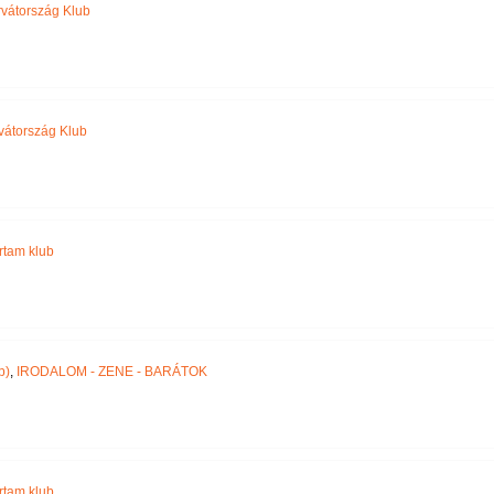
vátország Klub
vátország Klub
jártam klub
p)
,
IRODALOM - ZENE - BARÁTOK
jártam klub