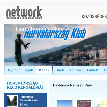
Horvátország Klub
Nyitó
Tagok
Képek
Hírek
Fórum
Linkek
F
HORVÁTORSZÁG
Paklenica Nemzeti Park
KLUB KÉPGALÉRIÁI
Paklenica
Nemzeti Park
14 kép