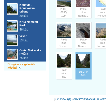
Konavle -
Konavoska
2006_
Pakle
Pakle
stijene
0830(
nica
nica
20 kép
109)
Nemze...
Nemze.
Krka Nemzeti
Park
46 kép
Vrsar
Pakle
Pakle
Pakle
13 kép
nica
nica
nica
Nemze...
Nemze...
Nemze.
Omis, Makarska
riviéra
25 kép
Böngéssz a galériák
között!
Pakle
DSCF0
nica
595
np.
VISSZA A(Z) HORVÁTORSZÁG KLUB KÖZ