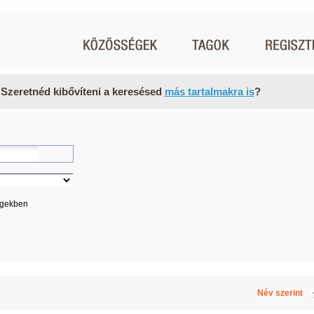
 Szeretnéd kibővíteni a keresésed
más tartalmakra is
?
égekben
Név szerint