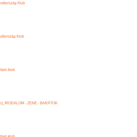
vátország Klub
vátország Klub
jártam klub
p)
,
IRODALOM - ZENE - BARÁTOK
jártam klub