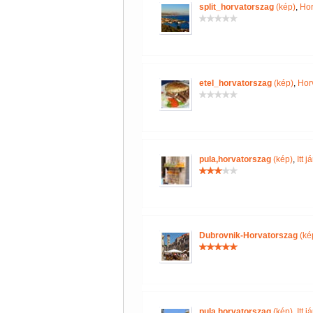
split_horvatorszag
(kép)
,
Hor
etel_horvatorszag
(kép)
,
Hor
pula,horvatorszag
(kép)
,
Itt 
Dubrovnik-Horvatorszag
(ké
pula,horvatorszag
(kép)
,
Itt 