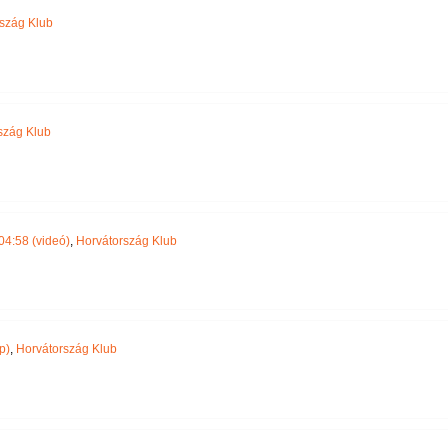
szág Klub
szág Klub
04:58 (videó)
,
Horvátország Klub
p)
,
Horvátország Klub