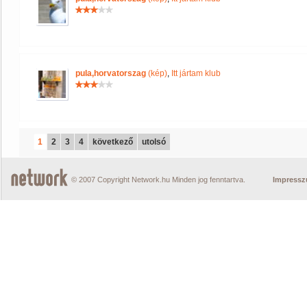
pula,horvatorszag
(kép)
,
Itt jártam klub
1
2
3
4
következő
utolsó
© 2007 Copyright Network.hu Minden jog fenntartva.
Impress