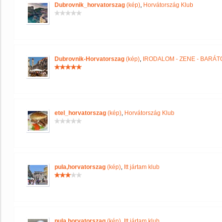
Dubrovnik_horvatorszag
(kép)
,
Horvátország Klub
Dubrovnik-Horvatorszag
(kép)
,
IRODALOM - ZENE - BARÁT
etel_horvatorszag
(kép)
,
Horvátország Klub
pula,horvatorszag
(kép)
,
Itt jártam klub
pula,horvatorszag
(kép)
,
Itt jártam klub