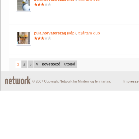
pula,horvatorszag
(kép)
,
Itt jártam klub
1
2
3
4
következő
utolsó
© 2007 Copyright Network.hu Minden jog fenntartva.
Impress