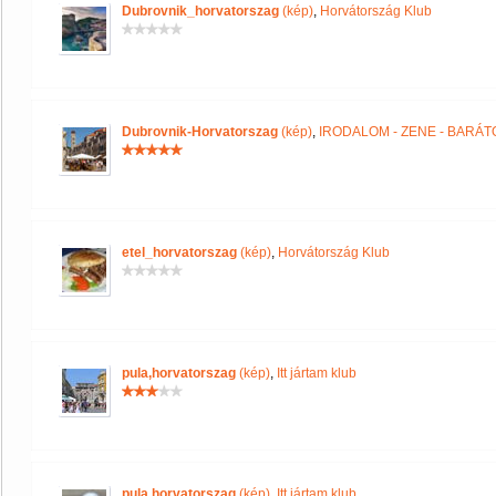
Dubrovnik_horvatorszag
(kép)
,
Horvátország Klub
Dubrovnik-Horvatorszag
(kép)
,
IRODALOM - ZENE - BARÁT
etel_horvatorszag
(kép)
,
Horvátország Klub
pula,horvatorszag
(kép)
,
Itt jártam klub
pula,horvatorszag
(kép)
,
Itt jártam klub