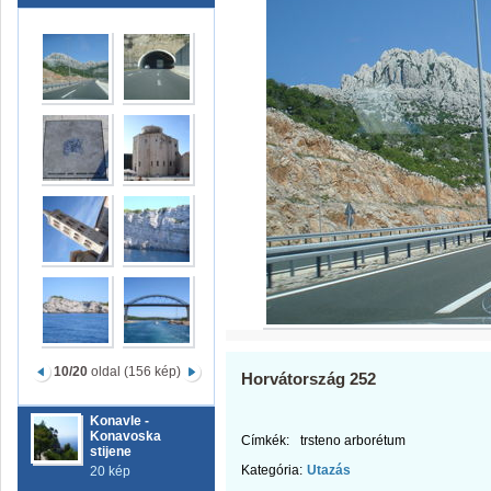
10/20
oldal (156 kép)
Horvátország 252
Konavle -
Konavoska
Címkék:
trsteno arborétum
stijene
Kategória:
Utazás
20 kép