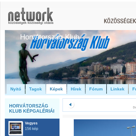
Horvátország Klub
Nyitó
Tagok
Képek
Hírek
Fórum
Linkek
F
HORVÁTORSZÁG
Di
KLUB KÉPGALÉRIÁI
Vegyes
156 kép