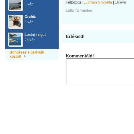
Feltöltötte:
Ludman Nikoletta
|
16 éve
3 kép
Látta 427 ember.
Orebic
6 kép
Losinj sziget
Értékeld!
25 kép
Böngéssz a galériák
Kommentáld!
között!