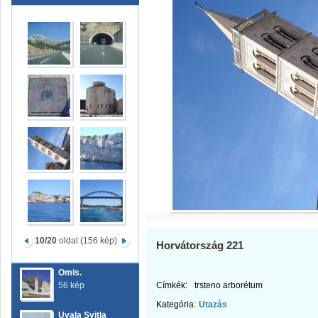
10/20
oldal (156 kép)
Horvátország 221
Omis.
56 kép
Címkék:
trsteno arborétum
Kategória:
Utazás
Uvala Svitla