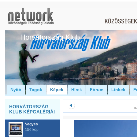
Horvátország Klub
Nyitó
Tagok
Képek
Hírek
Fórum
Linkek
F
HORVÁTORSZÁG
Di
KLUB KÉPGALÉRIÁI
Vegyes
156 kép