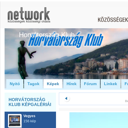
Horvátország Klub
Nyitó
Tagok
Képek
Hírek
Fórum
Linkek
F
HORVÁTORSZÁG
Di
KLUB KÉPGALÉRIÁI
Vegyes
156 kép