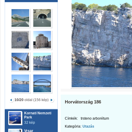
10/20
oldal (156 kép)
Horvátország 186
Kornati Nemzeti
Park
Címkék:
trsteno arborétum
32 kép
Kategória:
Utazás
Vrsar