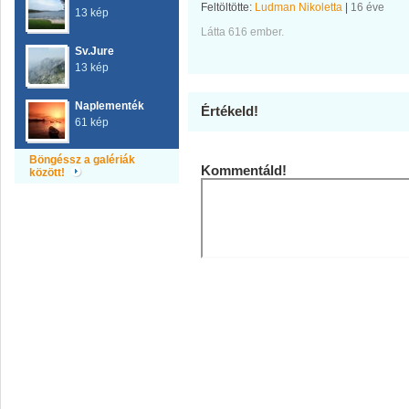
Feltöltötte:
Ludman Nikoletta
|
16 éve
13 kép
Látta 616 ember.
Sv.Jure
13 kép
Naplementék
Értékeld!
61 kép
Böngéssz a galériák
Kommentáld!
között!