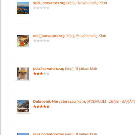
split_horvatorszag
(kép)
,
Horvátország Klub
etel_horvatorszag
(kép)
,
Horvátország Klub
pula,horvatorszag
(kép)
,
Itt jártam klub
Dubrovnik-Horvatorszag
(kép)
,
IRODALOM - ZENE - BARÁT
pula,horvatorszag
(kép)
,
Itt jártam klub