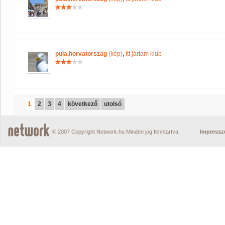
pula,horvatorszag
(kép)
,
Itt jártam klub
1
2
3
4
következő
utolsó
© 2007 Copyright Network.hu Minden jog fenntartva.
Impress