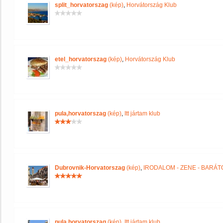
split_horvatorszag
(kép)
,
Horvátország Klub
etel_horvatorszag
(kép)
,
Horvátország Klub
pula,horvatorszag
(kép)
,
Itt jártam klub
Dubrovnik-Horvatorszag
(kép)
,
IRODALOM - ZENE - BARÁT
pula,horvatorszag
(kép)
,
Itt jártam klub