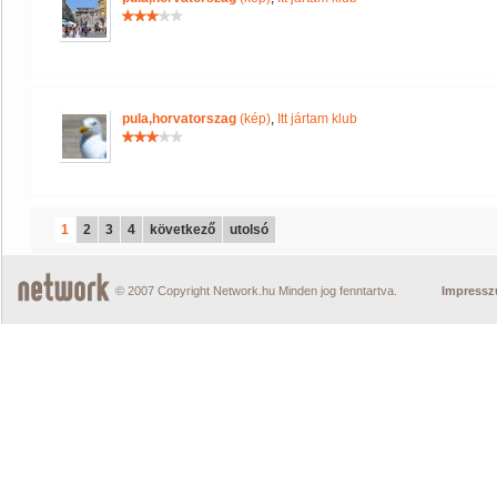
pula,horvatorszag
(kép)
,
Itt jártam klub
1
2
3
4
következő
utolsó
© 2007 Copyright Network.hu Minden jog fenntartva.
Impress