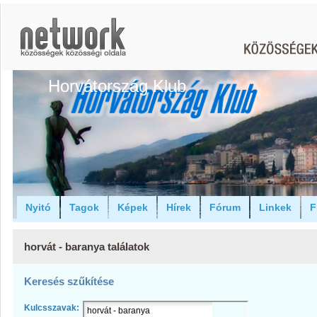
Horvátország Klub
Nyitó
Tagok
Képek
Hírek
Fórum
Linkek
F
horvát - baranya találatok
Keresés szűkítése
Kulcsszavak: