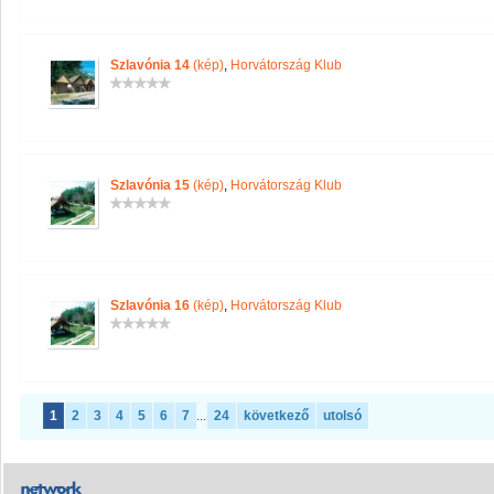
Szlavónia 14
(kép)
,
Horvátország Klub
Szlavónia 15
(kép)
,
Horvátország Klub
Szlavónia 16
(kép)
,
Horvátország Klub
1
2
3
4
5
6
7
...
24
következő
utolsó