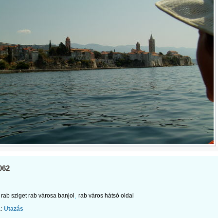
062
rab sziget rab városa banjol
rab város hátsó oldal
:
Utazás