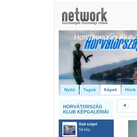
Horvátország Klub
Nyitó
Tagok
Képek
Hírek
HORVÁTORSZÁG
KLUB KÉPGALÉRIÁI
Rab sziget
58 kép