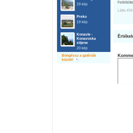
Feltöltött
29 kép
Látta 456
Preko
19 kép
Konavle -
Értékel
Konavoska
stijene
20 kép
Kommen
Böngéssz a galériák
között!