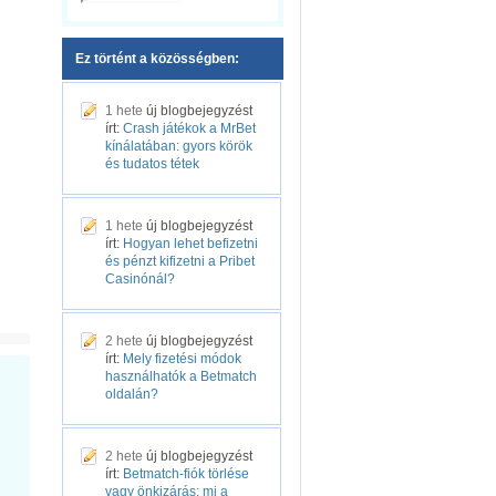
Ez történt a közösségben:
1 hete
új blogbejegyzést
írt:
Crash játékok a MrBet
kínálatában: gyors körök
és tudatos tétek
1 hete
új blogbejegyzést
írt:
Hogyan lehet befizetni
és pénzt kifizetni a Pribet
Casinónál?
2 hete
új blogbejegyzést
írt:
Mely fizetési módok
használhatók a Betmatch
oldalán?
2 hete
új blogbejegyzést
írt:
Betmatch-fiók törlése
vagy önkizárás: mi a