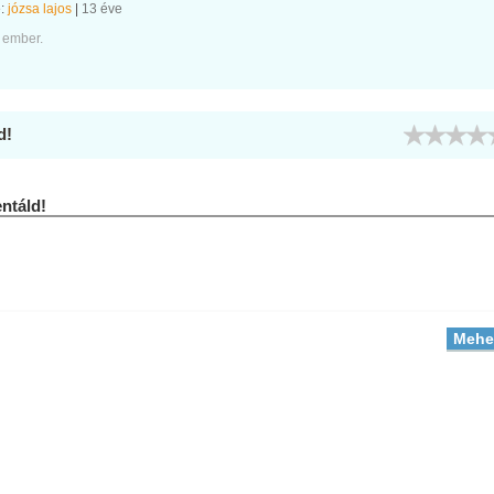
e:
józsa lajos
|
13 éve
 ember.
d!
táld!