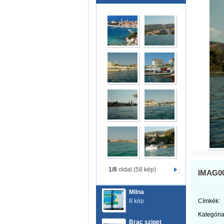
1/8
oldal (58 kép)
IMAG0
Milna
8 kép
Címkék:
Kategória
Brac sziget