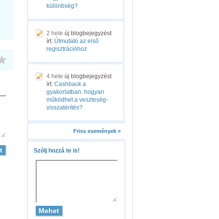
különbség?
2 hete
új blogbejegyzést
írt:
Útmutató az első
regisztrációhoz
4 hete
új blogbejegyzést
írt:
Cashback a
gyakorlatban: hogyan
működhet a veszteség-
visszatérítés?
Friss események »
Szólj hozzá te is!