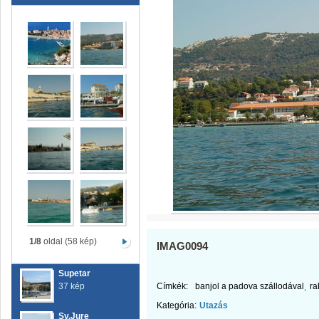
1/8
oldal (58 kép)
IMAG0094
Supetar
37 kép
Címkék:
banjol a padova szállodával
ra
Kategória:
Utazás
Sv.Jure