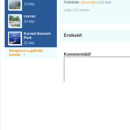
Feltöltötte:
józsa lajos
|
13 éve
13 kép
Látta 525 ember.
Lovran
33 kép
Kornati Nemzeti
Értékeld!
Park
32 kép
Böngéssz a galériák
Kommentáld!
között!