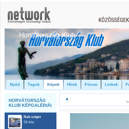
Horvátország Klub
Nyitó
Tagok
Képek
Hírek
Fórum
Linkek
F
HORVÁTORSZÁG
Di
KLUB KÉPGALÉRIÁI
Rab sziget
58 kép