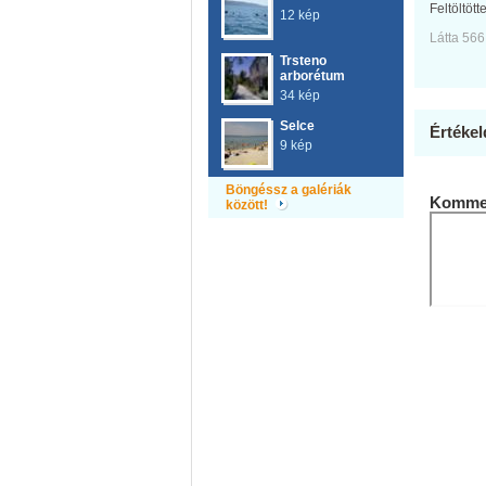
Feltöltött
12 kép
Látta 566
Trsteno
arborétum
34 kép
Selce
Értékel
9 kép
Böngéssz a galériák
Kommen
között!