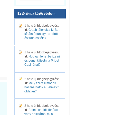
Ez történt a közösségben:
1 hete
új blogbejegyzést
írt:
Crash játékok a MrBet
kínálatában: gyors körök
és tudatos tétek
1 hete
új blogbejegyzést
írt:
Hogyan lehet befizetni
és pénzt kifizetni a Pribet
Casinónál?
2 hete
új blogbejegyzést
írt:
Mely fizetési módok
használhatók a Betmatch
oldalán?
2 hete
új blogbejegyzést
írt:
Betmatch-fiók törlése
vagy önkizárás: mi a