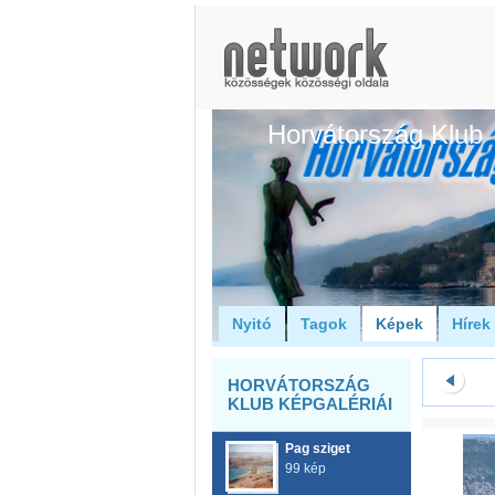
Horvátország Klub
Nyitó
Tagok
Képek
Hírek
HORVÁTORSZÁG
KLUB KÉPGALÉRIÁI
Pag sziget
99 kép