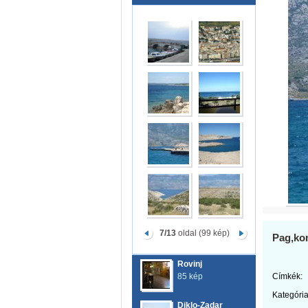
7/13
oldal (99 kép)
Pag,k
Rovinj
85 kép
Címkék:
Kategória
Diklo-Zadar