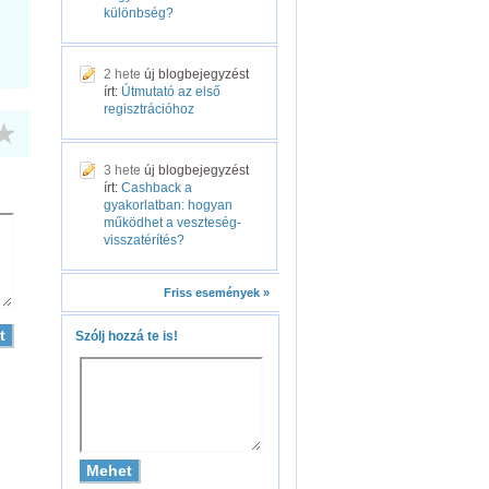
különbség?
2 hete
új blogbejegyzést
írt:
Útmutató az első
regisztrációhoz
3 hete
új blogbejegyzést
írt:
Cashback a
gyakorlatban: hogyan
működhet a veszteség-
visszatérítés?
Friss események »
Szólj hozzá te is!