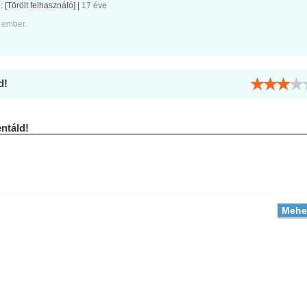
e:
[Törölt felhasználó]
|
17 éve
 ember.
d!
táld!