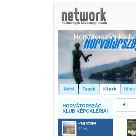
Horvátország Klub
Nyitó
Tagok
Képek
Hírek
HORVÁTORSZÁG
KLUB KÉPGALÉRIÁI
Pag sziget
99 kép