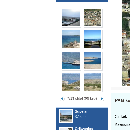
7/13
oldal (99 kép)
PAG kö
Supetar
37 kép
Címkék:
Kategória
Crikvenica