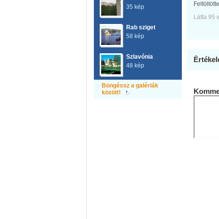
Feltöltött
35 kép
Látta 95 
Rab sziget
58 kép
Szlavónia
Értékel
48 kép
Böngéssz a galériák
Kommen
között!