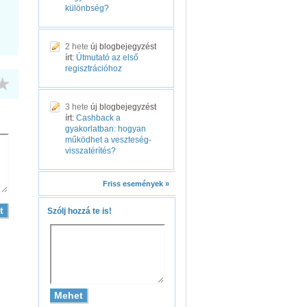
különbség?
2 hete
új blogbejegyzést
írt:
Útmutató az első
regisztrációhoz
3 hete
új blogbejegyzést
írt:
Cashback a
gyakorlatban: hogyan
működhet a veszteség-
visszatérítés?
Friss események »
Szólj hozzá te is!