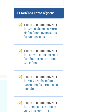
Ez történt a közösségben:
1 hete
új blogbejegyzést
írt:
Crash játékok a MrBet
kínálatában: gyors körök
és tudatos tétek
1 hete
új blogbejegyzést
írt:
Hogyan lehet befizetni
és pénzt kifizetni a Pribet
Casinónál?
2 hete
új blogbejegyzést
írt:
Mely fizetési módok
használhatók a Betmatch
oldalán?
2 hete
új blogbejegyzést
írt:
Betmatch-fiók törlése
vagy önkizárás: mi a