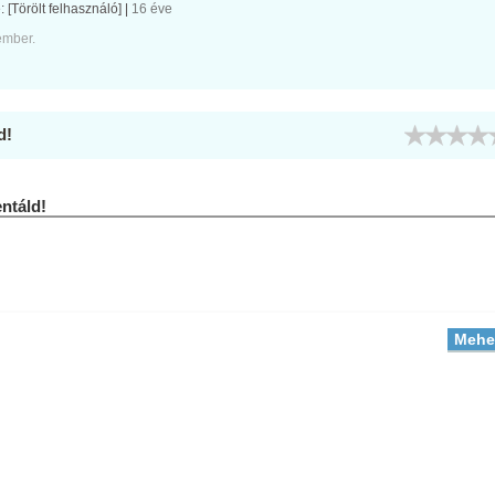
e:
[Törölt felhasználó]
|
16 éve
ember.
d!
táld!