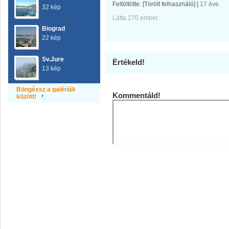
Feltöltötte:
[Törölt felhasználó]
|
17 éve
32 kép
Látta 270 ember.
Biograd
22 kép
Sv.Jure
Értékeld!
13 kép
Böngéssz a galériák
Kommentáld!
között!