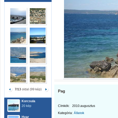
7/13
oldal (99 kép)
Pag
Korcsula
20 kép
Címkék:
2010.augusztus
Kategória:
Állatok
Hvar