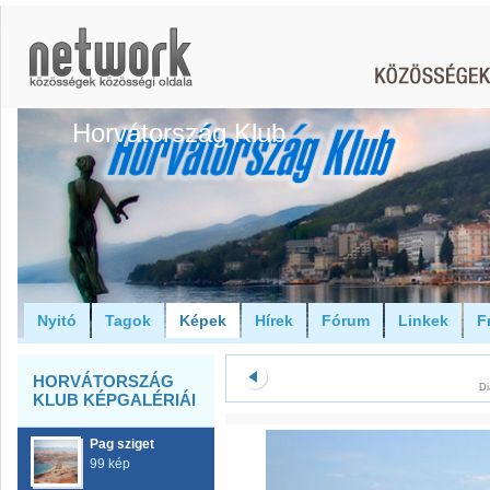
Horvátország Klub
Nyitó
Tagok
Képek
Hírek
Fórum
Linkek
F
HORVÁTORSZÁG
Di
KLUB KÉPGALÉRIÁI
Pag sziget
99 kép