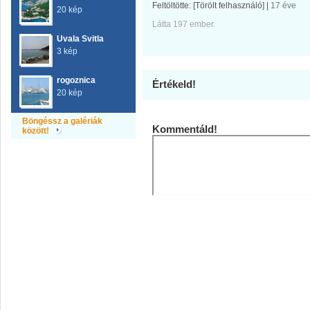
Feltöltötte:
[Törölt felhasználó]
|
17 éve
20 kép
Látta 197 ember.
Uvala Svitla
3 kép
rogoznica
Értékeld!
20 kép
Böngéssz a galériák
Kommentáld!
között!