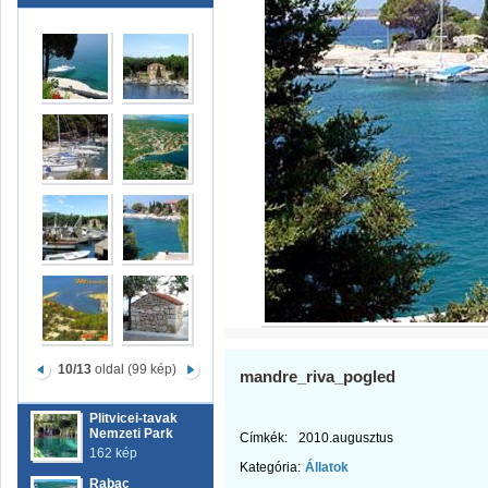
10/13
oldal (99 kép)
mandre_riva_pogled
Plitvicei-tavak
Nemzeti Park
Címkék:
2010.augusztus
162 kép
Kategória:
Állatok
Rabac