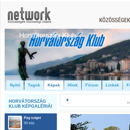
Horvátország Klub
Nyitó
Tagok
Képek
Hírek
Fórum
Linkek
F
HORVÁTORSZÁG
Di
KLUB KÉPGALÉRIÁI
Pag sziget
99 kép