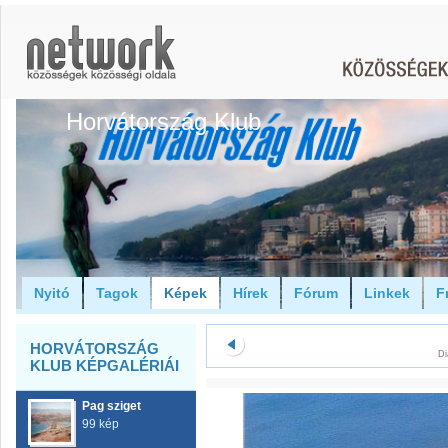
Horvátország Klub
Nyitó
Tagok
Képek
Hírek
Fórum
Linkek
F
HORVÁTORSZÁG
Di
KLUB KÉPGALÉRIÁI
Pag sziget
99 kép