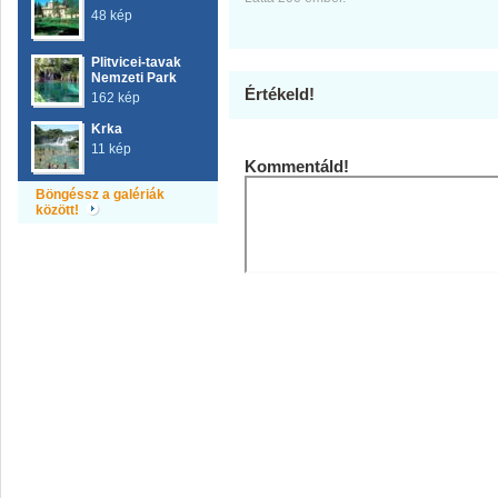
48 kép
Plitvicei-tavak
Nemzeti Park
Értékeld!
162 kép
Krka
11 kép
Kommentáld!
Böngéssz a galériák
között!