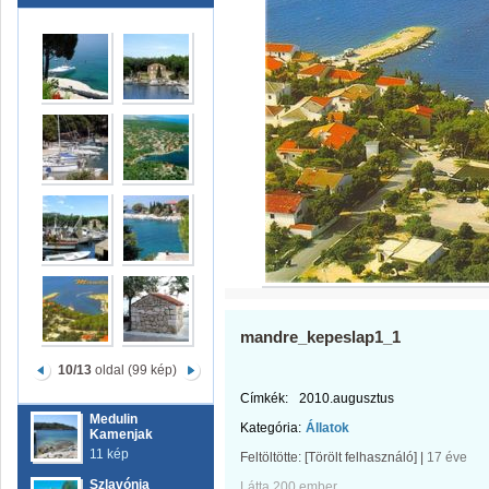
mandre_kepeslap1_1
10/13
oldal (99 kép)
Címkék:
2010.augusztus
Medulin
Kategória:
Állatok
Kamenjak
11 kép
Feltöltötte:
[Törölt felhasználó]
|
17 éve
Szlavónia
Látta 200 ember.