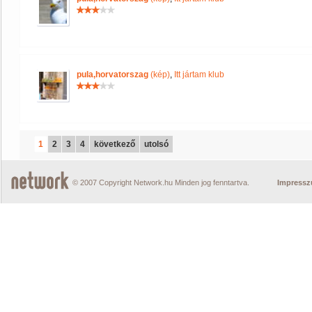
pula,horvatorszag
(kép)
,
Itt jártam klub
1
2
3
4
következő
utolsó
© 2007 Copyright Network.hu Minden jog fenntartva.
Impress