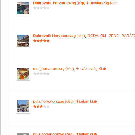
Dubrovnik_horvatorszag
(kép)
,
Horvátország Klub
Dubrovnik-Horvatorszag
(kép)
,
IRODALOM - ZENE - BARÁT
etel_horvatorszag
(kép)
,
Horvátország Klub
pula,horvatorszag
(kép)
,
Itt jártam klub
pula,horvatorszag
(kép)
,
Itt jártam klub