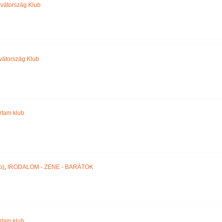
vátország Klub
vátország Klub
jártam klub
p)
,
IRODALOM - ZENE - BARÁTOK
jártam klub