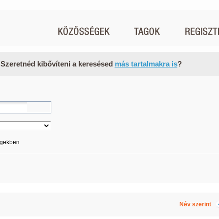
 Szeretnéd kibővíteni a keresésed
más tartalmakra is
?
égekben
Név szerint