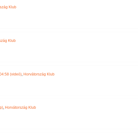
szág Klub
szág Klub
04:58 (videó)
,
Horvátország Klub
p)
,
Horvátország Klub