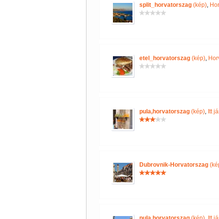
split_horvatorszag
(kép)
,
Hor
etel_horvatorszag
(kép)
,
Hor
pula,horvatorszag
(kép)
,
Itt 
Dubrovnik-Horvatorszag
(ké
pula,horvatorszag
(kép)
,
Itt 