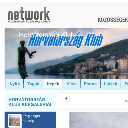
Horvátország Klub
Nyitó
Tagok
Képek
Hírek
Fórum
Linkek
F
HORVÁTORSZÁG
Di
KLUB KÉPGALÉRIÁI
Pag sziget
99 kép