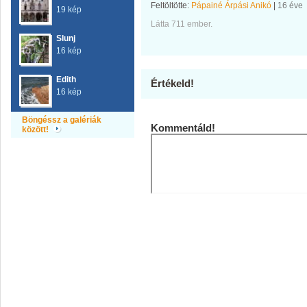
Feltöltötte:
Pápainé Árpási Anikó
|
16 éve
19 kép
Látta 711 ember.
Slunj
16 kép
Edith
Értékeld!
16 kép
Böngéssz a galériák
Kommentáld!
között!