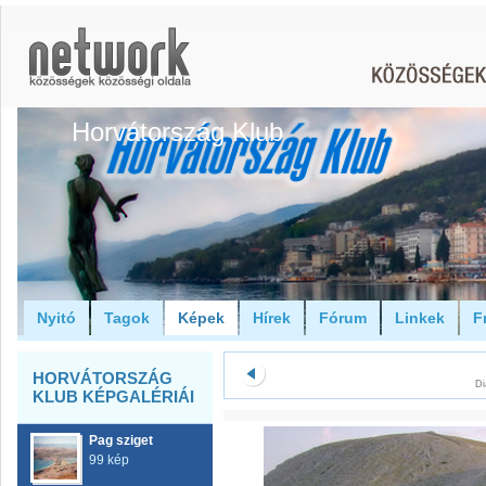
Horvátország Klub
Nyitó
Tagok
Képek
Hírek
Fórum
Linkek
F
HORVÁTORSZÁG
Di
KLUB KÉPGALÉRIÁI
Pag sziget
99 kép