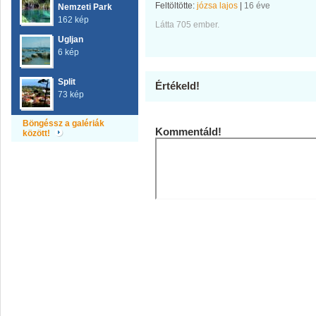
Feltöltötte:
józsa lajos
|
16 éve
Nemzeti Park
162 kép
Látta 705 ember.
Ugljan
6 kép
Split
Értékeld!
73 kép
Böngéssz a galériák
Kommentáld!
között!