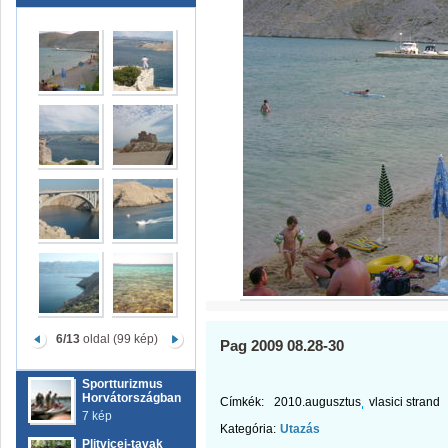
6/13
oldal (99 kép)
Pag 2009 08.28-30
Sportturizmus
Horvátországban
Címkék:
2010.augusztus
vlasici strand
7 kép
Kategória:
Utazás
Plitvicei-tavak