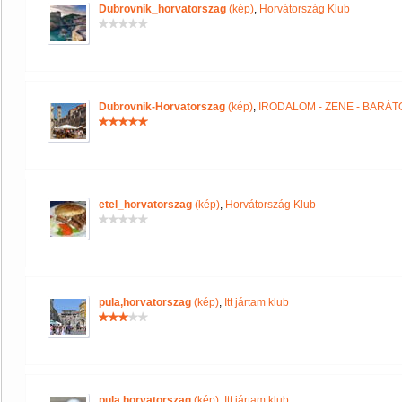
Dubrovnik_horvatorszag
(kép)
,
Horvátország Klub
Dubrovnik-Horvatorszag
(kép)
,
IRODALOM - ZENE - BARÁT
etel_horvatorszag
(kép)
,
Horvátország Klub
pula,horvatorszag
(kép)
,
Itt jártam klub
pula,horvatorszag
(kép)
,
Itt jártam klub