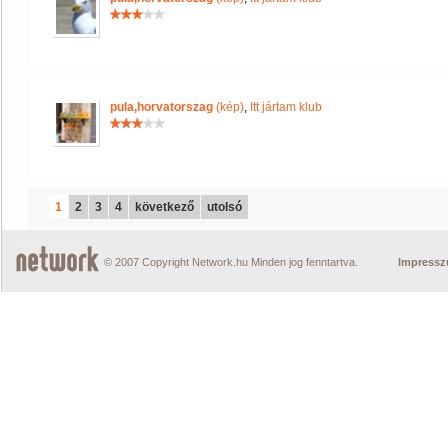
pula,horvatorszag
(kép)
,
Itt jártam klub
1
2
3
4
következő
utolsó
© 2007 Copyright Network.hu Minden jog fenntartva.
Impress