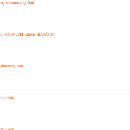
p)
,
Horvátország Klub
p)
,
IRODALOM - ZENE - BARÁTOK
vátország Klub
jártam klub
jártam klub