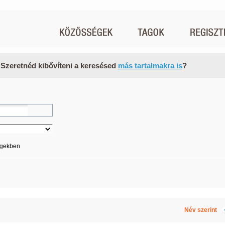
 Szeretnéd kibővíteni a keresésed
más tartalmakra is
?
égekben
Név szerint