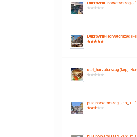
Dubrovnik_horvatorszag
(ké
Dubrovnik-Horvatorszag
(ké
etel_horvatorszag
(kép)
,
Hor
pula,horvatorszag
(kép)
,
Itt 
pula,horvatorszag
(kép)
,
Itt 