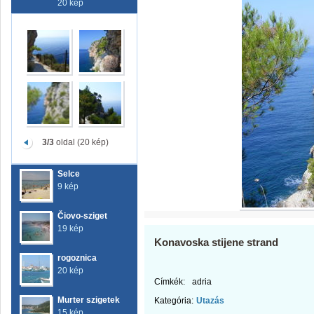
20 kép
3/3
oldal (20 kép)
Selce
9 kép
Čiovo-sziget
19 kép
Konavoska stijene strand
rogoznica
20 kép
Címkék:
adria
Murter szigetek
Kategória:
Utazás
15 kép