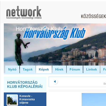
Horvátország Klub
Nyitó
Tagok
Képek
Hírek
Fórum
Linkek
F
HORVÁTORSZÁG
Di
KLUB KÉPGALÉRIÁI
Konavle -
Konavoska
stijene