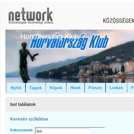
Horvátország Klub
Nyitó
Tagok
Képek
Hírek
Fórum
Linkek
F
bol találatok
Keresés szűkítése
Kulcsszavak: