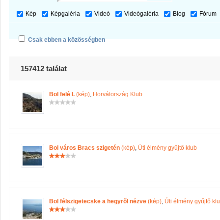
Kép
Képgaléria
Videó
Videógaléria
Blog
Fórum
Csak ebben a közösségben
157412 találat
Bol felé I.
(kép)
,
Horvátország Klub
Bol város Bracs szigetén
(kép)
,
Úti élmény gyűjtő klub
Bol félszigetecske a hegyről nézve
(kép)
,
Úti élmény gyűjtő kl