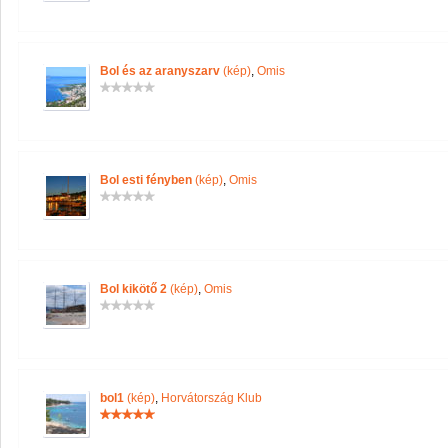
Bol és az aranyszarv
(kép)
,
Omis
Bol esti fényben
(kép)
,
Omis
Bol kikötő 2
(kép)
,
Omis
bol1
(kép)
,
Horvátország Klub