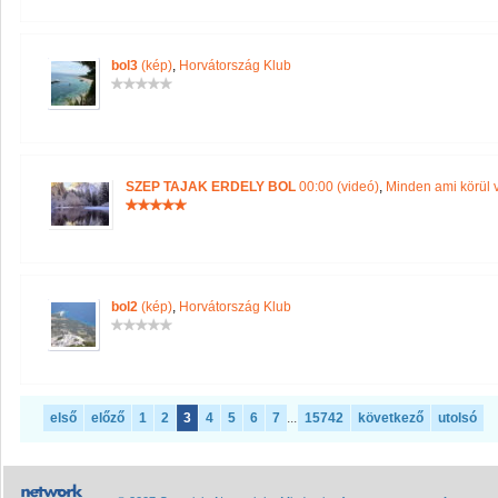
bol3
(kép)
,
Horvátország Klub
SZEP TAJAK ERDELY BOL
00:00 (videó)
,
Minden ami körül 
bol2
(kép)
,
Horvátország Klub
első
előző
1
2
3
4
5
6
7
...
15742
következő
utolsó