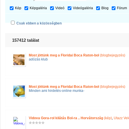
Kép
Képgaléria
Videó
Videógaléria
Blog
Fórum
Csak ebben a közösségben
157412 találat
Most jöttünk meg a Floridai Boca Raton-bol
(blogbejegyzés)
adózás klub
Most jöttünk meg a Floridai Boca Raton-bol
(blogbejegyzés)
Minden ami hirdetés-online munka-
Vidova Gora-rol kilátás Bol-ra .. Horvátország
(kép)
,
Utazz Vel