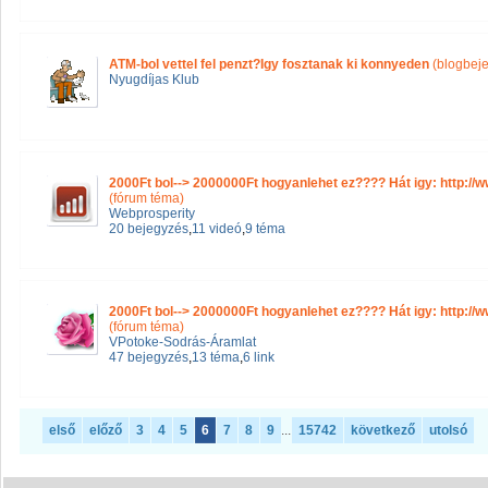
ATM-bol vettel fel penzt?Igy fosztanak ki konnyeden
(blogbej
Nyugdíjas Klub
2000Ft bol--> 2000000Ft hogyanlehet ez???? Hát igy: http:
(fórum téma)
Webprosperity
20 bejegyzés
,
11 videó
,
9 téma
2000Ft bol--> 2000000Ft hogyanlehet ez???? Hát igy: http:
(fórum téma)
VPotoke-Sodrás-Áramlat
47 bejegyzés
,
13 téma
,
6 link
első
előző
3
4
5
6
7
8
9
...
15742
következő
utolsó