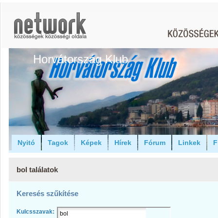
Horvátország Klub
Nyitó
Tagok
Képek
Hírek
Fórum
Linkek
F
bol találatok
Keresés szűkítése
Kulcsszavak: