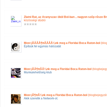
Zlatni Rat, az Aranyszav öböl Bol-ban .. nagyon szép része B
közösségi stúdió
Most jÃÂÃÂ¶ttÃÂÃÂ¼nk meg a Floridai Boca Raton-bol
(blo
Építsük fel egymás hálózatát
Most jÃÂ¶ttÃÂ¼nk meg a Floridai Boca Raton-bol
(blogbejeg
Munkalehetőség klub
Most jÃ¶ttÃ¼nk meg a Floridai Boca Raton-bol
(blogbejegyzé
Akik szeretik a Network-ot.