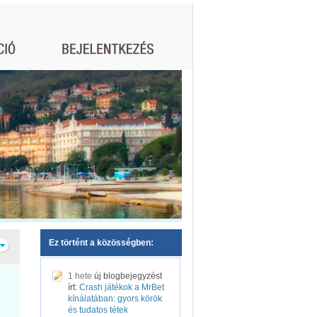
Ez történt a közösségben:
1 hete
új blogbejegyzést
írt:
Crash játékok a MrBet
kínálatában: gyors körök
és tudatos tétek