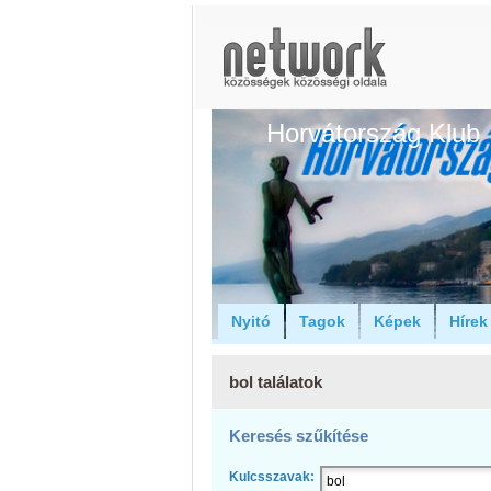
Horvátország Klub
Nyitó
Tagok
Képek
Hírek
bol találatok
Keresés szűkítése
Kulcsszavak: