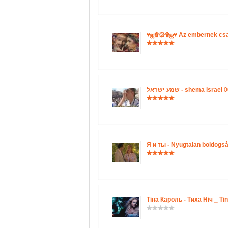
♥ஜ۩۞۩ஜ♥ Az embernek csak
שמע ישראל - shema israel
0
Я и ты - Nyugtalan boldogsá
Тіна Кароль - Тиха Ніч _ Tin