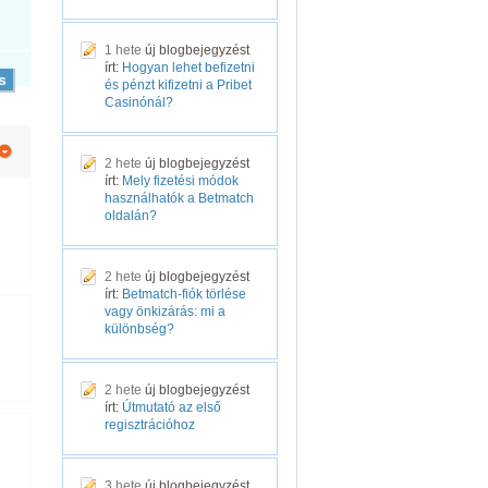
1 hete
új blogbejegyzést
írt:
Hogyan lehet befizetni
és pénzt kifizetni a Pribet
Casinónál?
2 hete
új blogbejegyzést
írt:
Mely fizetési módok
használhatók a Betmatch
oldalán?
2 hete
új blogbejegyzést
írt:
Betmatch-fiók törlése
vagy önkizárás: mi a
különbség?
2 hete
új blogbejegyzést
írt:
Útmutató az első
regisztrációhoz
3 hete
új blogbejegyzést