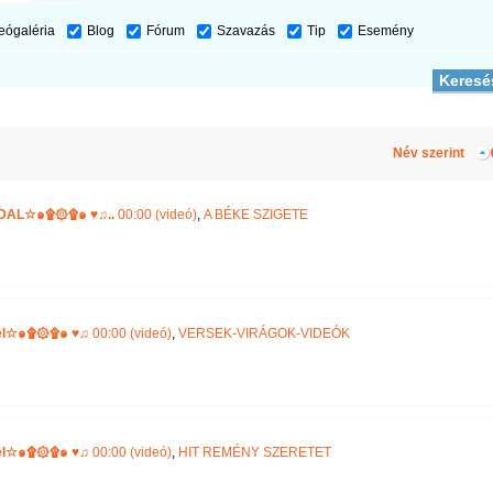
eógaléria
Blog
Fórum
Szavazás
Tip
Esemény
Név szerint
AL☆๑۩۞۩๑ ♥♫..
00:00 (videó)
,
A BÉKE SZIGETE
gel☆๑۩۞۩๑ ♥♫
00:00 (videó)
,
VERSEK-VIRÁGOK-VIDEÓK
gel☆๑۩۞۩๑ ♥♫
00:00 (videó)
,
HIT REMÉNY SZERETET