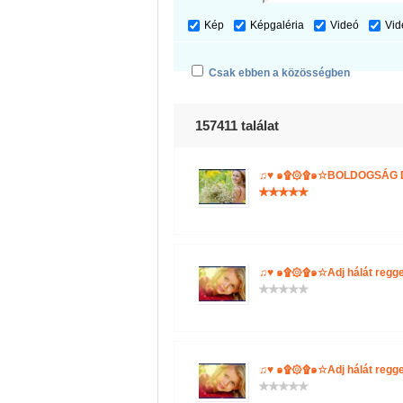
Kép
Képgaléria
Videó
Vid
Csak ebben a közösségben
157411 találat
♫♥ ๑۩۞۩๑☆BOLDOGSÁG D
♫♥ ๑۩۞۩๑☆Adj hálát reg
♫♥ ๑۩۞۩๑☆Adj hálát reg