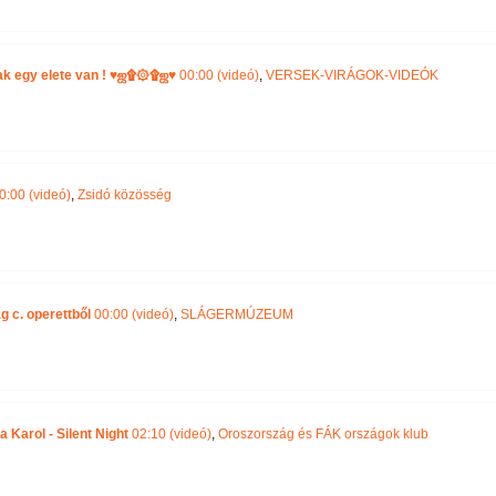
 egy elete van ! ♥ஜ۩۞۩ஜ♥
00:00 (videó)
,
VERSEK-VIRÁGOK-VIDEÓK
0:00 (videó)
,
Zsidó közösség
g c. operettből
00:00 (videó)
,
SLÁGERMÚZEUM
a Karol - Silent Night
02:10 (videó)
,
Oroszország és FÁK országok klub