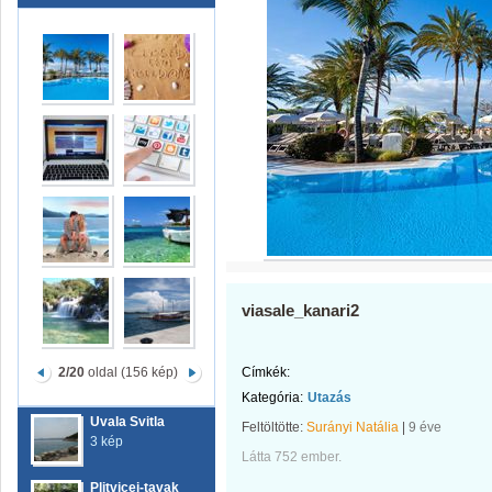
viasale_kanari2
2/20
oldal (156 kép)
Címkék:
Kategória:
Utazás
Uvala Svitla
Feltöltötte:
Surányi Natália
|
9 éve
3 kép
Látta 752 ember.
Plitvicei-tavak