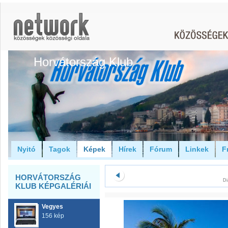
Horvátország Klub
Nyitó
Tagok
Képek
Hírek
Fórum
Linkek
F
HORVÁTORSZÁG
Di
KLUB KÉPGALÉRIÁI
Vegyes
156 kép