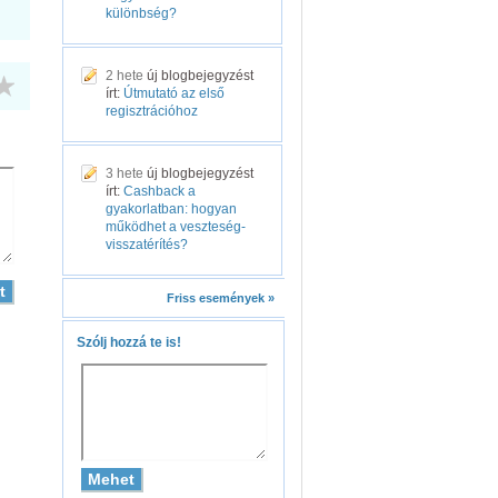
különbség?
2 hete
új blogbejegyzést
írt:
Útmutató az első
regisztrációhoz
3 hete
új blogbejegyzést
írt:
Cashback a
gyakorlatban: hogyan
működhet a veszteség-
visszatérítés?
Friss események »
Szólj hozzá te is!