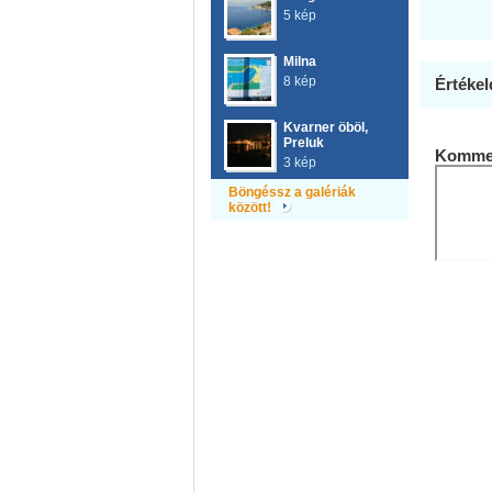
5 kép
Milna
8 kép
Értékel
Kvarner öböl,
Preluk
Kommen
3 kép
Böngéssz a galériák
között!