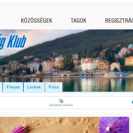
Fórum
Linkek
Friss
Diavetítés indítása