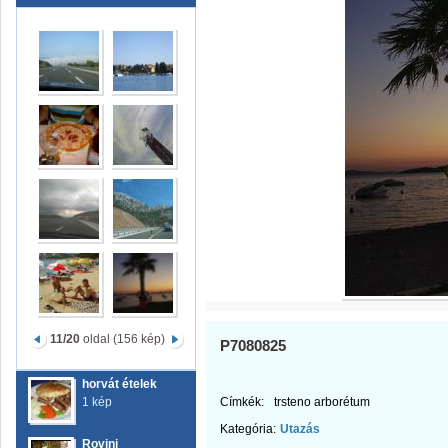
11/20
oldal (156 kép)
P7080825
horvát ételek
1 kép
Címkék:
trsteno arborétum
Kategória:
Utazás
Rovinj