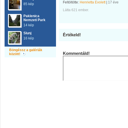
Feltöltötte:
Henrietta Evolett
|
17 éve
85 kép
Látta 621 ember.
Paklenica
Nemzeti Park
14 kép
Slunj
Értékeld!
16 kép
Böngéssz a galériák
Kommentáld!
között!