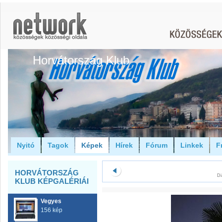
Horvátország Klub
Nyitó
Tagok
Képek
Hírek
Fórum
Linkek
F
HORVÁTORSZÁG
Di
KLUB KÉPGALÉRIÁI
Vegyes
156 kép