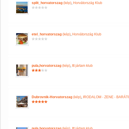
split_horvatorszag
(kép)
,
Horvátország Klub
etel_horvatorszag
(kép)
,
Horvátország Klub
pula,horvatorszag
(kép)
,
Itt jártam klub
Dubrovnik-Horvatorszag
(kép)
,
IRODALOM - ZENE - BARÁT
pula,horvatorszag
(kép)
,
Itt jártam klub