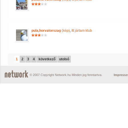
pula,horvatorszag
(kép)
,
Itt jártam klub
1
2
3
4
következő
utolsó
© 2007 Copyright Network.hu Minden jog fenntartva.
Impress