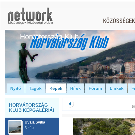
Horvátország Klub
Nyitó
Tagok
Képek
Hírek
Fórum
Linkek
F
HORVÁTORSZÁG
Di
KLUB KÉPGALÉRIÁI
Uvala Svitla
3 kép