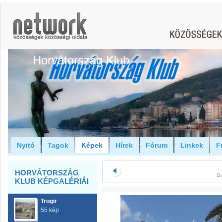
Horvátország Klub
Nyitó
Tagok
Képek
Hírek
Fórum
Linkek
F
HORVÁTORSZÁG
Di
KLUB KÉPGALÉRIÁI
Trogir
55 kép