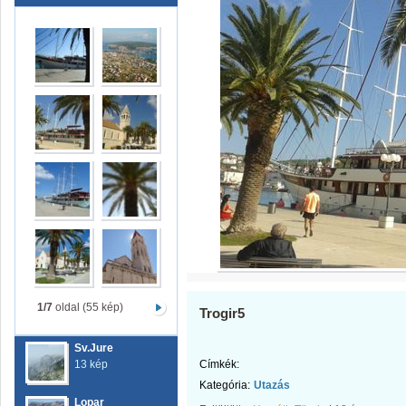
1/7
oldal (55 kép)
Trogir5
Sv.Jure
13 kép
Címkék:
Kategória:
Utazás
Lopar