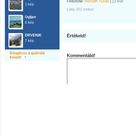
Feltöltötte:
Horváth Tünde
|
12 éve
1 kép
Látta 352 ember.
Ugljan
6 kép
DRVENIK
Értékeld!
7 kép
Böngéssz a galériák
Kommentáld!
között!