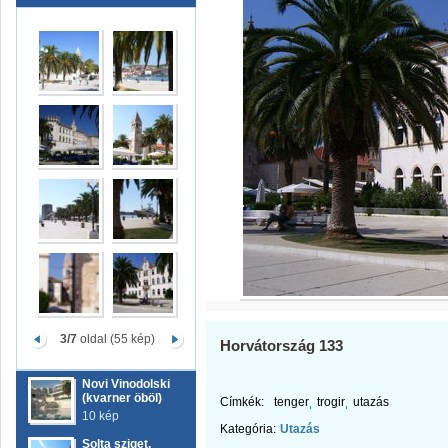
3/7
oldal (55 kép)
Horvátország 133
Novi Vinodolski
(kvarner öböl)
Címkék:
tenger
trogir
utazás
10 kép
Kategória:
Utazás
Solta sziget.