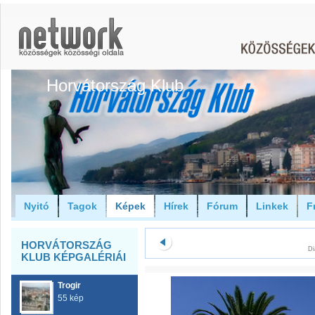
Horvátország Klub
Nyitó
Tagok
Képek
Hírek
Fórum
Linkek
F
HORVÁTORSZÁG
Di
KLUB KÉPGALÉRIÁI
Trogir
55 kép