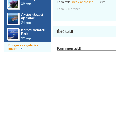
Feltöltötte:
deák andrásné
|
15 éve
10 kép
Látta 560 ember.
Akciós utazási
ajánlatok
24 kép
Kornati Nemzeti
Értékeld!
Park
32 kép
Böngéssz a galériák
Kommentáld!
között!