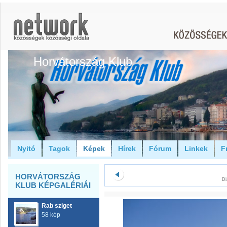
Horvátország Klub
Nyitó
Tagok
Képek
Hírek
Fórum
Linkek
F
HORVÁTORSZÁG
Di
KLUB KÉPGALÉRIÁI
Rab sziget
58 kép