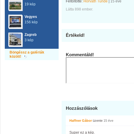
Feltöltötte:
Horváth Tünde
|
15 éve
19 kép
Látta 898 ember.
Vegyes
156 kép
Zagreb
Értékeld!
3 kép
Böngéssz a galériák
Kommentáld!
között!
Hozzászólások
Haffner Gábor
üzente
15 éve
Super ez a kép.