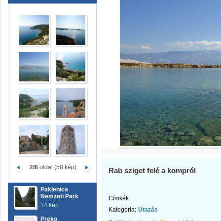
2/8
oldal (58 kép)
Rab sziget felé a kompról
Paklenica
Nemzeti Park
Címkék:
14 kép
Kategória:
Utazás
Preko