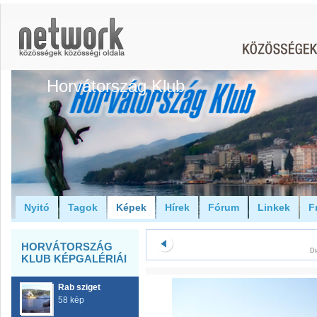
Horvátország Klub
Nyitó
Tagok
Képek
Hírek
Fórum
Linkek
F
HORVÁTORSZÁG
Di
KLUB KÉPGALÉRIÁI
Rab sziget
58 kép