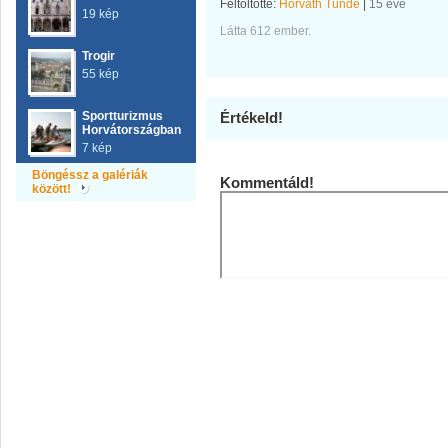
Feltöltötte:
Horváth Tünde
|
15 éve
19 kép
Látta 612 ember.
Trogir
55 kép
Sportturizmus
Értékeld!
Horvátországban
7 kép
Böngéssz a galériák
Kommentáld!
között!