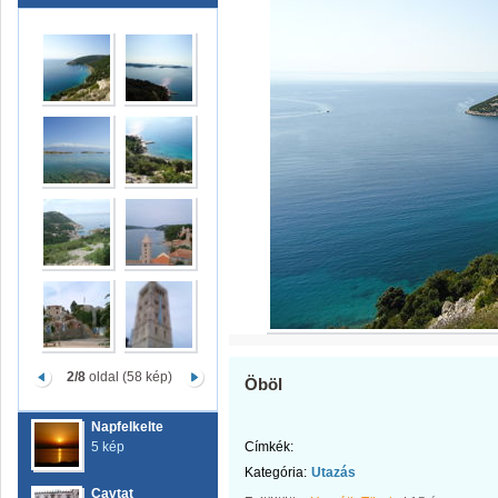
2/8
oldal (58 kép)
Öböl
Napfelkelte
5 kép
Címkék:
Kategória:
Utazás
Cavtat