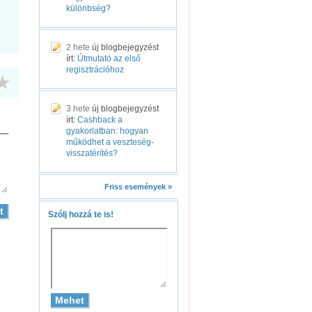
különbség?
2 hete
új blogbejegyzést
írt:
Útmutató az első
regisztrációhoz
3 hete
új blogbejegyzést
írt:
Cashback a
gyakorlatban: hogyan
működhet a veszteség-
visszatérítés?
Friss események »
Szólj hozzá te is!