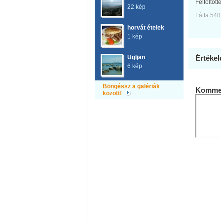
Feltöltött
22 kép
Látta 540
horvát ételek
1 kép
Ugljan
Értékel
6 kép
Böngéssz a galériák
Kommen
között!