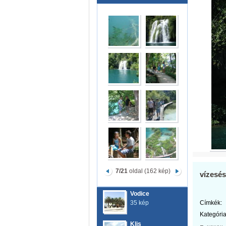
7/21
oldal (162 kép)
vízesés
Vodice
35 kép
Címkék:
Kategória
Klis