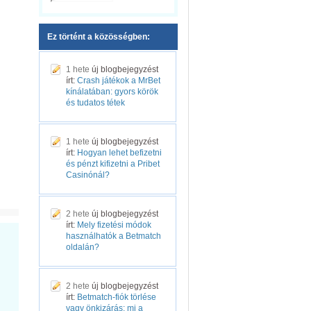
Ez történt a közösségben:
1 hete
új blogbejegyzést
írt:
Crash játékok a MrBet
kínálatában: gyors körök
és tudatos tétek
1 hete
új blogbejegyzést
írt:
Hogyan lehet befizetni
és pénzt kifizetni a Pribet
Casinónál?
2 hete
új blogbejegyzést
írt:
Mely fizetési módok
használhatók a Betmatch
oldalán?
2 hete
új blogbejegyzést
írt:
Betmatch-fiók törlése
vagy önkizárás: mi a