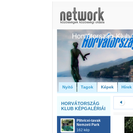
Horvátország Klub
Nyitó
Tagok
Képek
Hírek
HORVÁTORSZÁG
KLUB KÉPGALÉRIÁI
Plitvicei-tavak
Nemzeti Park
162 kép