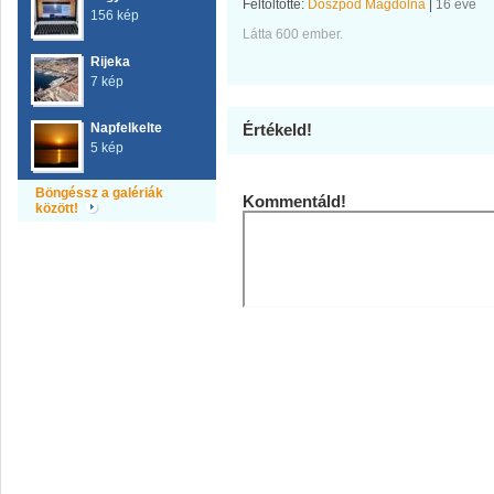
Feltöltötte:
Doszpod Magdolna
|
16 éve
156 kép
Látta 600 ember.
Rijeka
7 kép
Napfelkelte
Értékeld!
5 kép
Böngéssz a galériák
Kommentáld!
között!