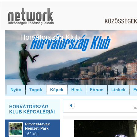
Horvátország Klub
Nyitó
Tagok
Képek
Hírek
Fórum
Linkek
F
HORVÁTORSZÁG
Di
KLUB KÉPGALÉRIÁI
Plitvicei-tavak
Nemzeti Park
162 kép