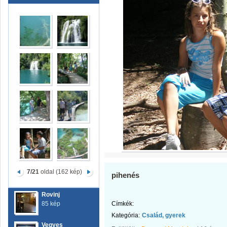
7/21
oldal (162 kép)
pihenés
Rovinj
85 kép
Címkék:
Kategória:
Család, gyerek
Vegyes