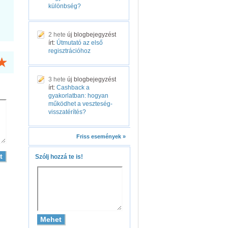
különbség?
2 hete
új blogbejegyzést
írt:
Útmutató az első
regisztrációhoz
3 hete
új blogbejegyzést
írt:
Cashback a
gyakorlatban: hogyan
működhet a veszteség-
visszatérítés?
Friss események »
Szólj hozzá te is!