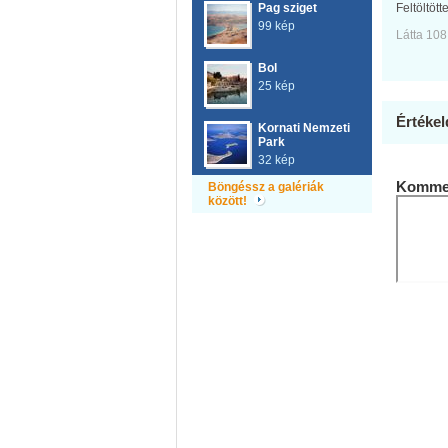
Pag sziget
Feltöltött
99 kép
Látta 108
Bol
25 kép
Értékel
Kornati Nemzeti
Park
32 kép
Kommen
Böngéssz a galériák
között!