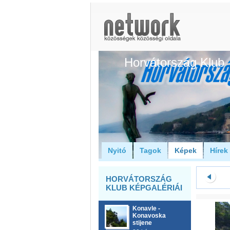
Horvátország Klub
Nyitó
Tagok
Képek
Hírek
HORVÁTORSZÁG
KLUB KÉPGALÉRIÁI
Konavle -
Konavoska
stijene