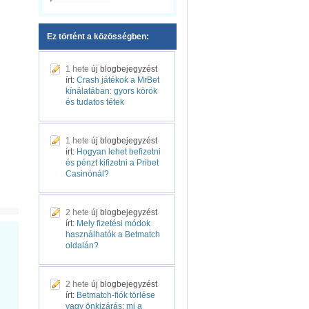
Ez történt a közösségben:
1 hete
új blogbejegyzést
írt:
Crash játékok a MrBet
kínálatában: gyors körök
és tudatos tétek
1 hete
új blogbejegyzést
írt:
Hogyan lehet befizetni
és pénzt kifizetni a Pribet
Casinónál?
2 hete
új blogbejegyzést
írt:
Mely fizetési módok
használhatók a Betmatch
oldalán?
2 hete
új blogbejegyzést
írt:
Betmatch-fiók törlése
vagy önkizárás: mi a