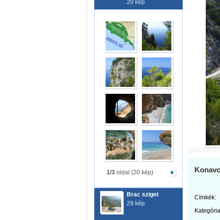
20 kép
Konavos
1/3
oldal (20 kép)
Brac sziget
Címkék:
29 kép
Kategória