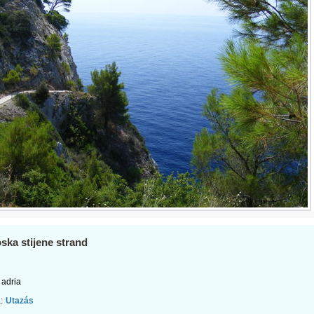
ka stijene strand
adria
:
Utazás