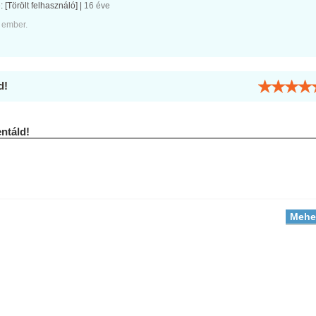
e:
[Törölt felhasználó]
|
16 éve
 ember.
d!
táld!