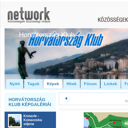
Horvátország Klub
Nyitó
Tagok
Képek
Hírek
Fórum
Linkek
F
HORVÁTORSZÁG
Di
KLUB KÉPGALÉRIÁI
Konavle -
Konavoska
stijene