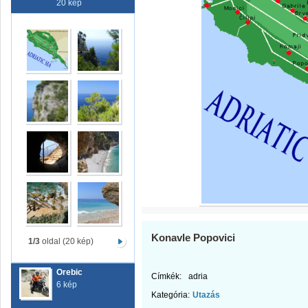
20 kép
Konavle Popovici
1/3
oldal (20 kép)
Orebic
Címkék:
adria
6 kép
Kategória:
Utazás