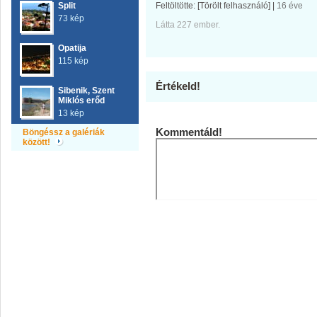
Split
Feltöltötte:
[Törölt felhasználó]
|
16 éve
73 kép
Látta 227 ember.
Opatija
115 kép
Értékeld!
Sibenik, Szent
Miklós erőd
13 kép
Kommentáld!
Böngéssz a galériák
között!