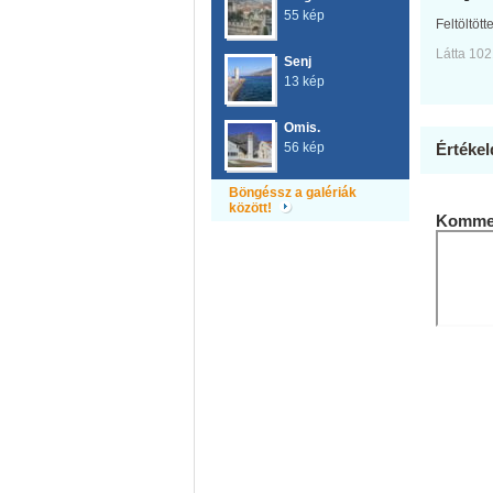
55 kép
Feltöltött
Látta 102
Senj
13 kép
Omis.
56 kép
Értékel
Böngéssz a galériák
között!
Kommen