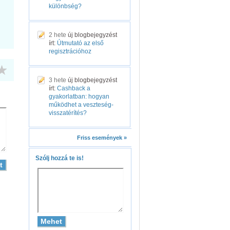
különbség?
2 hete
új blogbejegyzést
írt:
Útmutató az első
regisztrációhoz
3 hete
új blogbejegyzést
írt:
Cashback a
gyakorlatban: hogyan
működhet a veszteség-
visszatérítés?
Friss események »
Szólj hozzá te is!