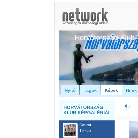
Horvátország Klub
Nyitó
Tagok
Képek
Hírek
HORVÁTORSZÁG
KLUB KÉPGALÉRIÁI
Cavtat
19 kép