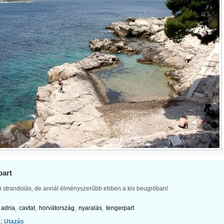
part
i strandolás, de annál élményszerűbb ebben a kis beugróban!
adria
cavtat
horvátország
nyaralás
tengerpart
:
Utazás