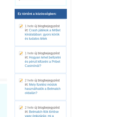
Ez történt a közösségben:
1 hete
új blogbejegyzést
írt:
Crash játékok a MrBet
kínálatában: gyors körök
és tudatos tétek
1 hete
új blogbejegyzést
írt:
Hogyan lehet befizetni
és pénzt kifizetni a Pribet
Casinónál?
2 hete
új blogbejegyzést
írt:
Mely fizetési módok
használhatók a Betmatch
oldalán?
2 hete
új blogbejegyzést
írt:
Betmatch-fiók törlése
vagy önkizárás: mi a