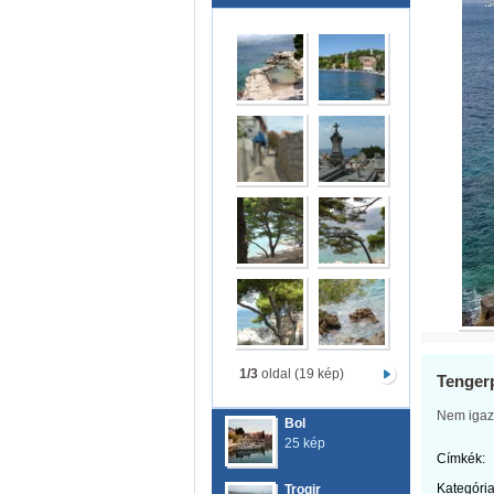
1/3
oldal (19 kép)
Tenger
Nem igaz
Bol
25 kép
Címkék:
Kategória
Trogir