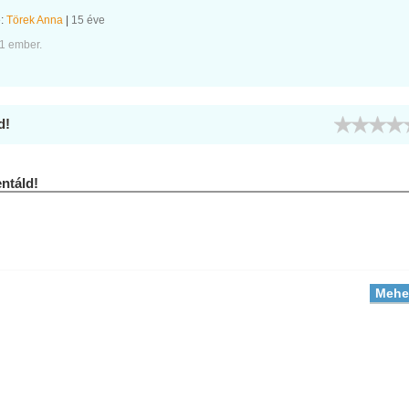
e:
Törek Anna
|
15 éve
1 ember.
d!
táld!