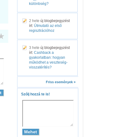
különbség?
2 hete
új blogbejegyzést
írt:
Útmutató az első
regisztrációhoz
3 hete
új blogbejegyzést
írt:
Cashback a
gyakorlatban: hogyan
működhet a veszteség-
visszatérítés?
Friss események »
Szólj hozzá te is!