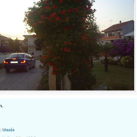
n.
:
Utazás