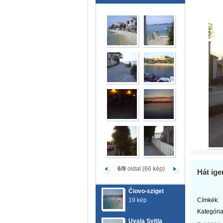
6/9
oldal (66 kép)
Hát ige
Čiovo-sziget
19 kép
Címkék:
Kategória
Uvala Svitla