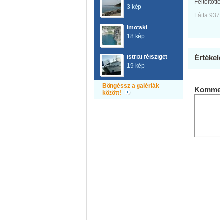
Feltöltött
3 kép
Látta 937
Imotski
18 kép
Istriai félsziget
Értékel
19 kép
Böngéssz a galériák
Kommen
között!