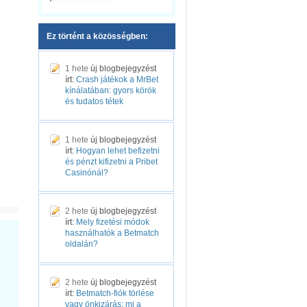
Ez történt a közösségben:
1 hete
új blogbejegyzést
írt:
Crash játékok a MrBet
kínálatában: gyors körök
és tudatos tétek
1 hete
új blogbejegyzést
írt:
Hogyan lehet befizetni
és pénzt kifizetni a Pribet
Casinónál?
2 hete
új blogbejegyzést
írt:
Mely fizetési módok
használhatók a Betmatch
oldalán?
2 hete
új blogbejegyzést
írt:
Betmatch-fiók törlése
vagy önkizárás: mi a