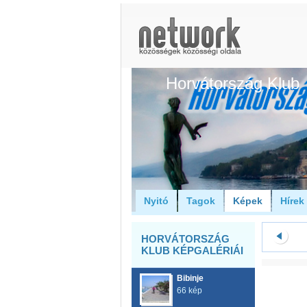
Horvátország Klub
Nyitó
Tagok
Képek
Hírek
HORVÁTORSZÁG
KLUB KÉPGALÉRIÁI
Bibinje
66 kép