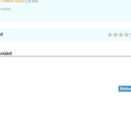
e:
Haffner Gábor
|
16 éve
 ember.
d!
táld!