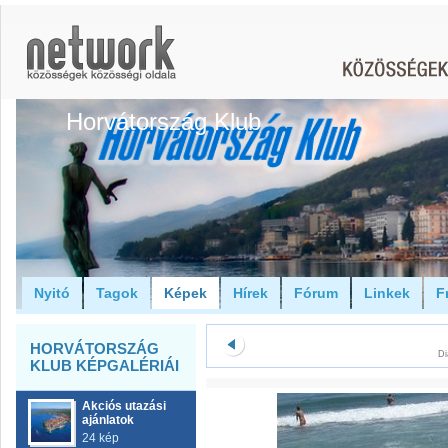
Horvátország Klub
Nyitó
Tagok
Képek
Hírek
Fórum
Linkek
F
HORVÁTORSZÁG
Di
KLUB KÉPGALÉRIÁI
Akciós utazási
ajánlatok
24 kép