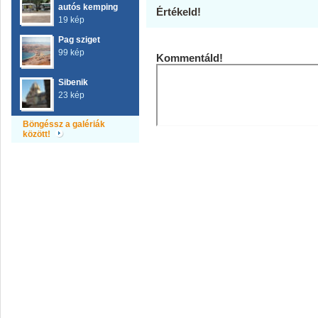
autós kemping
Értékeld!
19 kép
Pag sziget
99 kép
Kommentáld!
Sibenik
23 kép
Böngéssz a galériák
között!