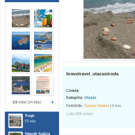
bravotravel_utazasiiroda
Címkék:
Kategória:
Utazás
1/3
oldal (24 kép)
Feltöltötte:
Surányi Natália
|
8 éve
Látta 838 ember.
Trogir
55 kép
Sibenik Soláris