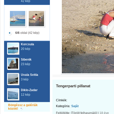
42 kép
6/6
oldal (42 kép)
Korcsula
20 kép
Sibenik
23 kép
Uvala Svitla
3 kép
Tengerparti pillanat
Diklo-Zadar
12 kép
Címkék:
Böngéssz a galériák
Kategória:
Saját
között!
Feltöltötte:
[Törölt felhasználó]
|
18 éve