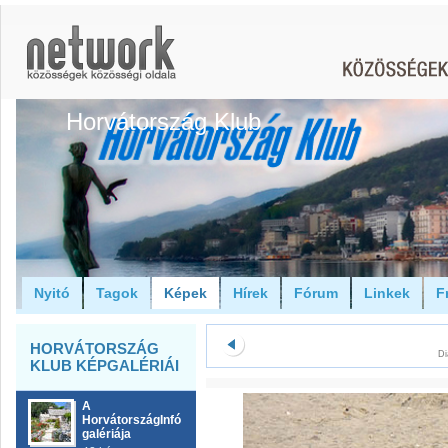
Horvátország Klub
Nyitó
Tagok
Képek
Hírek
Fórum
Linkek
F
HORVÁTORSZÁG
Di
KLUB KÉPGALÉRIÁI
A
HorvátországInfó
galériája