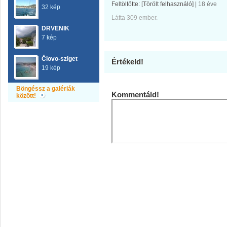
Feltöltötte:
[Törölt felhasználó]
|
18 éve
32 kép
Látta 309 ember.
DRVENIK
7 kép
Čiovo-sziget
Értékeld!
19 kép
Böngéssz a galériák
Kommentáld!
között!