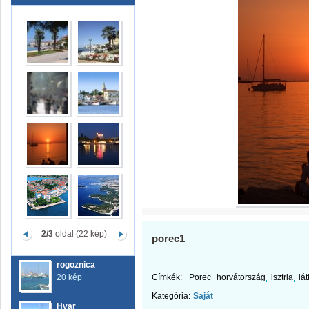
2/3
oldal (22 kép)
porec1
rogoznica
20 kép
Címkék:
Porec
horvátország
isztria
lá
Kategória:
Saját
Hvar