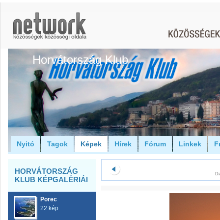
Horvátország Klub
Nyitó
Tagok
Képek
Hírek
Fórum
Linkek
F
HORVÁTORSZÁG
Di
KLUB KÉPGALÉRIÁI
Porec
22 kép