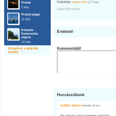
Feltöltötte:
matus irén
|
17 éve
Preluk
3 kép
Látta 959 ember.
Proizd sziget
11 kép
Konavle -
Értékeld!
Konavoska
stijene
20 kép
Kommentáld!
Böngéssz a galériák
között!
Hozzászólások
Szőllősi Sándor
üzente
16 éve
De sokszor végig mentem rajtad,én.....