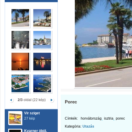
2/3
oldal (22 kép)
Porec
Vir sziget
27 kép
Címkék:
horvátország
isztria
porec
Kategória:
Utazás
Kvarner öböl,