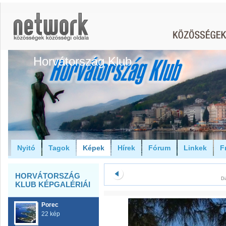
Horvátország Klub
Nyitó
Tagok
Képek
Hírek
Fórum
Linkek
F
HORVÁTORSZÁG
Di
KLUB KÉPGALÉRIÁI
Porec
22 kép