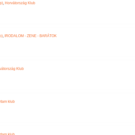
p)
,
Horvátország Klub
p)
,
IRODALOM - ZENE - BARÁTOK
vátország Klub
jártam klub
jártam klub