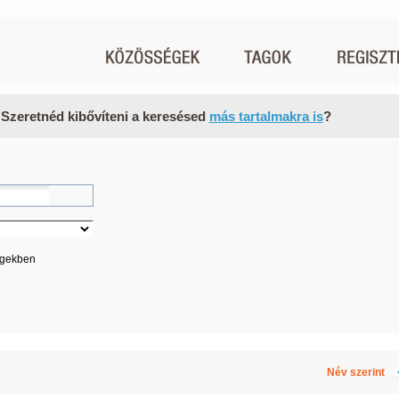
 Szeretnéd kibővíteni a keresésed
más tartalmakra is
?
égekben
Név szerint