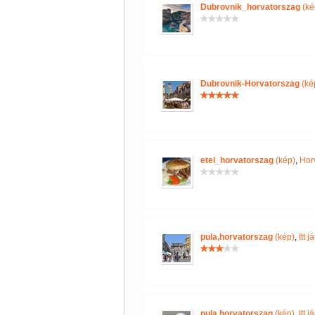
Dubrovnik_horvatorszag
(ké
Dubrovnik-Horvatorszag
(ké
etel_horvatorszag
(kép)
,
Hor
pula,horvatorszag
(kép)
,
Itt 
pula,horvatorszag
(kép)
,
Itt 